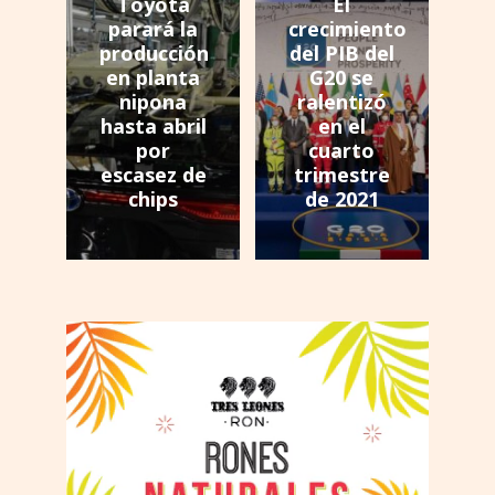
Toyota
El
parará la
crecimiento
producción
del PIB del
en planta
G20 se
nipona
ralentizó
hasta abril
en el
por
cuarto
escasez de
trimestre
chips
de 2021