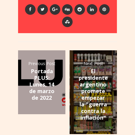
Previous Post
Next Post
Portada
El
PLUS:
presidente
Lunes, 14
argentino
de marzo
promete
de 2022
empezar
la "guerra
contra la
inflación"