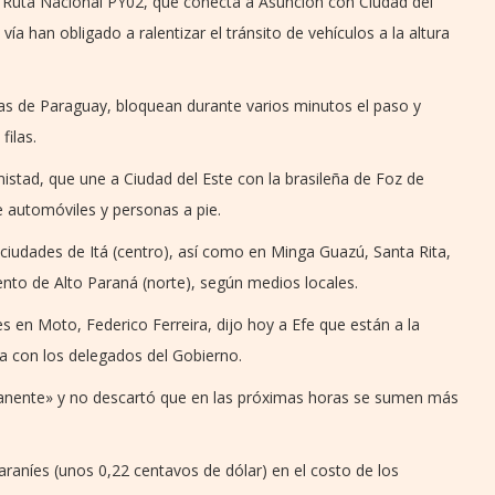
la Ruta Nacional PY02, que conecta a Asunción con Ciudad del
a han obligado a ralentizar el tránsito de vehículos a la altura
as de Paraguay, bloquean durante varios minutos el paso y
filas.
istad, que une a Ciudad del Este con la brasileña de Foz de
e automóviles y personas a pie.
ciudades de Itá (centro), así como en Minga Guazú, Santa Rita,
nto de Alto Paraná (norte), según medios locales.
s en Moto, Federico Ferreira, dijo hoy a Efe que están a la
a con los delegados del Gobierno.
manente» y no descartó que en las próximas horas se sumen más
raníes (unos 0,22 centavos de dólar) en el costo de los