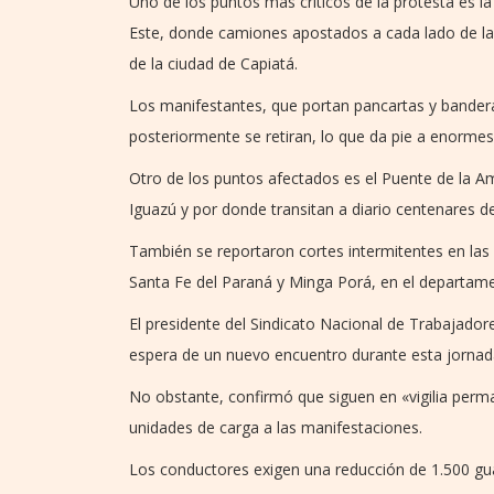
Uno de los puntos más críticos de la protesta es 
Este, donde camiones apostados a cada lado de la ví
de la ciudad de Capiatá.
Los manifestantes, que portan pancartas y bander
posteriormente se retiran, lo que da pie a enormes 
Otro de los puntos afectados es el Puente de la Am
Iguazú y por donde transitan a diario centenares d
También se reportaron cortes intermitentes en las 
Santa Fe del Paraná y Minga Porá, en el departame
El presidente del Sindicato Nacional de Trabajadore
espera de un nuevo encuentro durante esta jornad
No obstante, confirmó que siguen en «vigilia per
unidades de carga a las manifestaciones.
Los conductores exigen una reducción de 1.500 gua