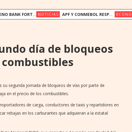
FORTALECE SU FONDEO INTERNACIONAL CON US$ 17,5 MILLONES DE TRIODOS BANK Y GAWA CAPITAL
APF Y CONMEBOL RESPALDAN A LA FIFA Y LLAMAN A PRESERVAR LA INSTITUCIONALIDAD
NOTICIAS
ECONO
undo día de bloqueos
s combustibles
es su segunda jornada de bloqueos de vías por parte de
ja en el precio de los combustibles.
nsportadores de carga, conductores de taxis y repartidores en
ar rebajas en los carburantes que adquieran a la estatal