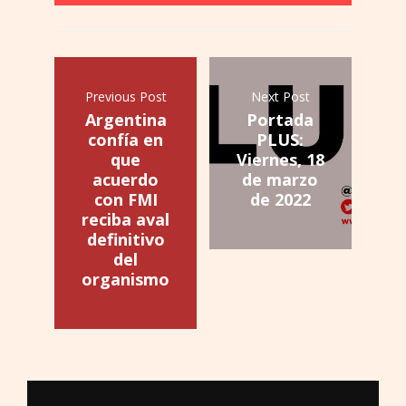
Previous Post
Next Post
Argentina
Portada
confía en
PLUS:
que
Viernes, 18
acuerdo
de marzo
con FMI
de 2022
reciba aval
definitivo
del
organismo