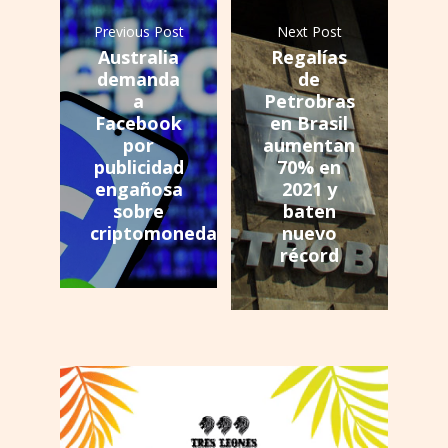
Previous Post
Next Post
Australia
Regalías
demanda
de
a
Petrobras
Facebook
en Brasil
por
aumentan
publicidad
70% en
engañosa
2021 y
sobre
baten
criptomonedas
nuevo
récord