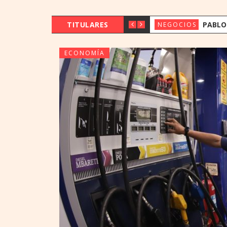
TITULARES
PABLO LU CHENG: «LA TEC
NEGOCIOS
ECONOMÍA