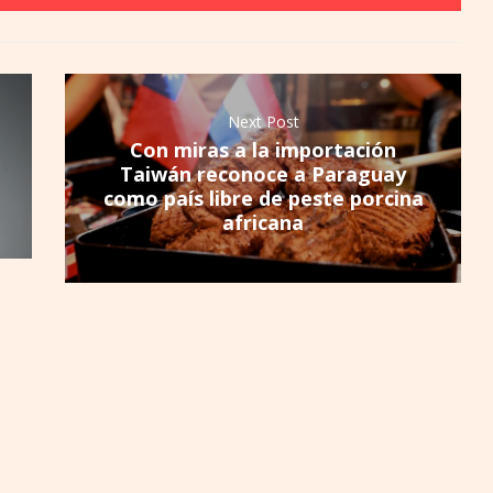
Next Post
Con miras a la importación
Taiwán reconoce a Paraguay
como país libre de peste porcina
africana