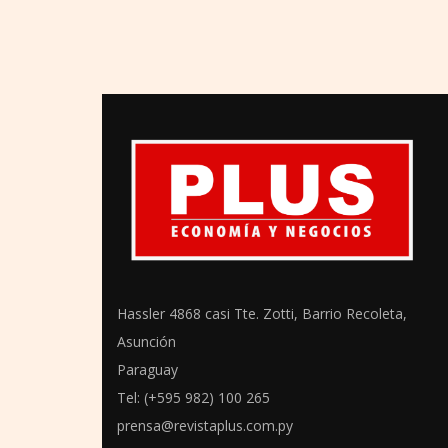
Hassler 4868 casi Tte. Zotti, Barrio Recoleta,
Asunción
Paraguay
Tel: (+595 982) 100 265
prensa@revistaplus.com.py