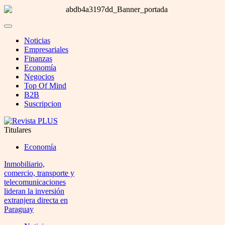
Noticias
Empresariales
Finanzas
Economía
Negocios
Top Of Mind
B2B
Suscripcion
Titulares
Economía
Inmobiliario,
comercio, transporte y
telecomunicaciones
lideran la inversión
extranjera directa en
Paraguay