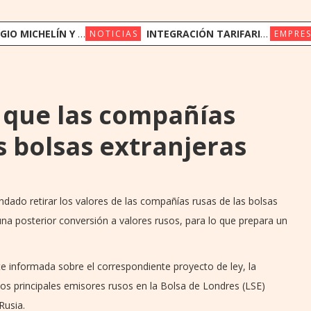
S SENSORIALES: LA APUESTA DE TALLEYRAND PARA CONMEMORAR SUS 50 AÑOS
INTEGRACIÓN TARIFARIA ALCANZÓ 1,3 MILLONES DE TRANSBORDOS EN SUS PRIMEROS OCHO MESES
NOTICIAS
EMPRES
 que las compañías
s bolsas extranjeras
dado retirar los valores de las compañías rusas de las bolsas
una posterior conversión a valores rusos, para lo que prepara un
te informada sobre el correspondiente proyecto de ley, la
e los principales emisores rusos en la Bolsa de Londres (LSE)
Rusia.