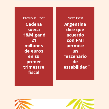
Previous Post
Next Post
Cadena
Argentina
sueca
dice que
H&M ganó
acuerdo
21
con FMI
millones
permite
de euros
un
en su
“escenario
primer
de
trimestre
estabilidad”
fiscal