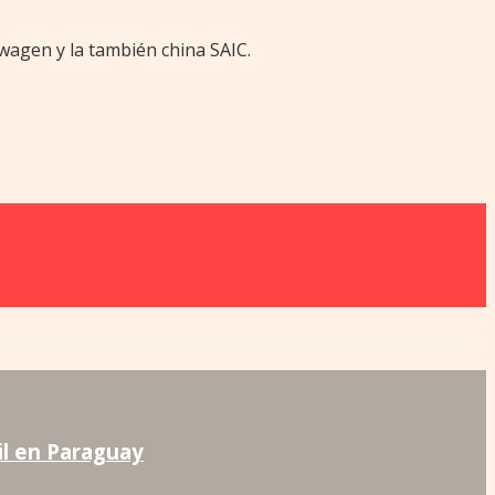
swagen y la también china SAIC.
il en Paraguay