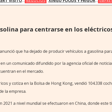
L ACCESO OPORTUNO A LA INNOVACIÓN EN SALUD
XINGU FOODS Y FRIGORÍFICO CONCEPCIÓN AVANZAN EN PROYECTO DE OPERACIÓN COMPARTIDA
NEGOCIOS
EMPRE
solina para centrarse en los eléctrico
 anunció que ha dejado de producir vehículos a gasolina para 
n un comunicado difundido por la agencia oficial de noticia
ncuentran en el mercado.
tricos y cotiza en la Bolsa de Hong Kong, vendió 104.338 coc
de la empresa.
 en 2021 a nivel mundial se efectuaron en China, donde este