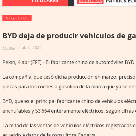
TITULARES
PATRICK ECKERT VISITÓ PARAGUAY PARA IMPULSAR E
NEGOCIOS
NEGOCIOS
BYD deja de producir vehículos de ga
Prensa
4 abril, 2022
Pekín, 4 abr (EFE).- El fabricante chino de automóviles BYD
La compañía, que cesó dicha producción en marzo, precisó e
piezas para los coches a gasolina de la marca que ya se e
BYD, que es el principal fabricante chino de vehículos eléc
enchufables y 53.664 enteramente eléctricos, según cifras 
La mitad de las ventas de vehículos eléctricos registradas
acuerdo a datos de la consultora Canalys.