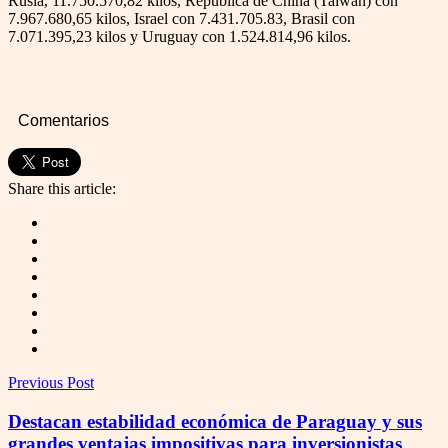
Rusia, 11.750.570,82 kilos, República de China (Taiwán) con
7.967.680,65 kilos, Israel con 7.431.705.83, Brasil con
7.071.395,23 kilos y Uruguay con 1.524.814,96 kilos.
Comentarios
Share this article:
Previous Post
Destacan estabilidad económica de Paraguay y sus
grandes ventajas impositivas para inversionistas