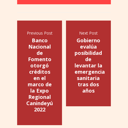
Previous Post
Next Post
Banco
Gobierno
Nacional
evalúa
de
posibilidad
Fomento
de
otorgó
levantar la
créditos
emergencia
en el
sanitaria
marco de
tras dos
la Expo
años
Regional
Canindeyú
2022