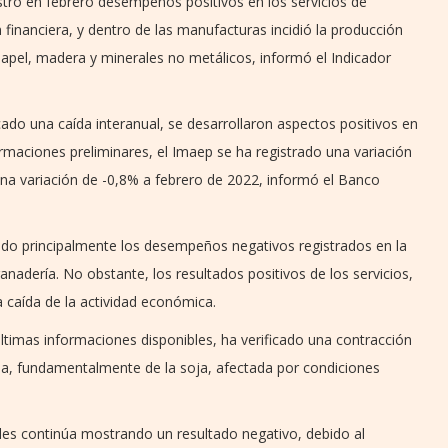
stró en febrero desempeños positivos en los servicios de
 financiera, y dentro de las manufacturas incidió la producción
papel, madera y minerales no metálicos, informó el Indicador
icado una caída interanual, se desarrollaron aspectos positivos en
rmaciones preliminares, el Imaep se ha registrado una variación
una variación de -0,8% a febrero de 2022, informó el Banco
ido principalmente los desempeños negativos registrados en la
 ganadería. No obstante, los resultados positivos de los servicios,
 caída de la actividad económica.
 últimas informaciones disponibles, ha verificado una contracción
la, fundamentalmente de la soja, afectada por condiciones
ales continúa mostrando un resultado negativo, debido al