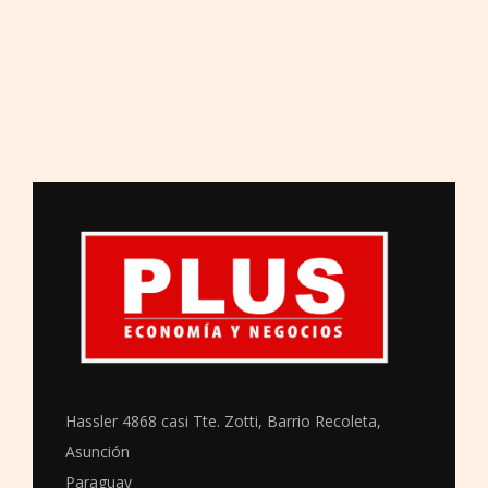
Hassler 4868 casi Tte. Zotti, Barrio Recoleta,
Asunción
Paraguay