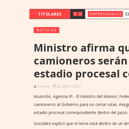
TITULARES
CX & INNOVAT
EMPRESARIALES
NOTICIAS
Ministro afirma q
camioneros serán 
estadio procesal 
Prensa
22 abril, 2022
Asunción, Agencia IP.- El ministro del Interior, Fed
camioneros al Gobierno para no cerrar rutas. Asegur
estadio procesal correspondiente dentro del juicio.
González explicó que el tema está dentro de un ámb