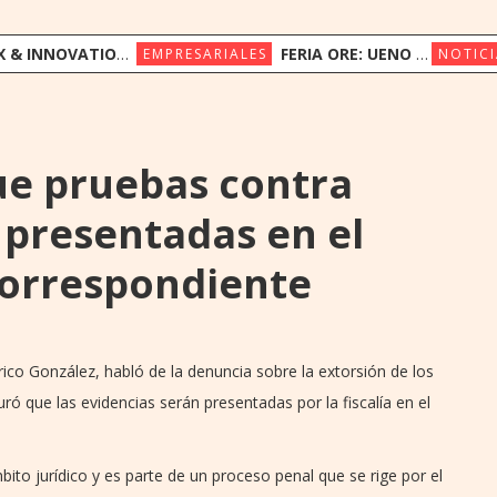
ION CONGRESS REÚNE A LÍDERES REGIONALES PARA EXPLORAR LA NUEVA ERA DE LA EXPERIENCIA DEL CLIENTE
FERIA ORE: UENO BANK APUESTA POR LA CULTURA INDÍGENA Y EL COMERCIO JUSTO
EMPRESARIALES
NOTICI
ue pruebas contra
presentadas en el
correspondiente
erico González, habló de la denuncia sobre la extorsión de los
ó que las evidencias serán presentadas por la fiscalía en el
ito jurídico y es parte de un proceso penal que se rige por el