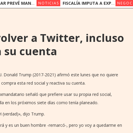
NER SUS PRECIOS EN UN ESCENARIO DE SUBAS
FISCALÍA IMPUTA A EXPRESIDENTES DEL IPS JORGE BRÍTEZ Y VICENTE BATAGLIA POR MULTIMILLONARIO DESFALCO
NOTICIAS
NEGOC
lver a Twitter, incluso
a su cuenta
UU. Donald Trump (2017-2021) afirmó este lunes que no quiere
 compra esta red social y reactiva su cuenta.
exmandatario señaló que prefiere usar su propia red social,
la en los próximos siete días como tenía planeado.
 (verdad)», dijo Trump.
ará y es un buen hombre -remarcó-, pero yo voy a quedarme en