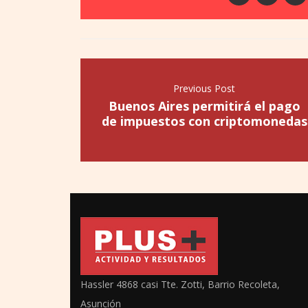
Previous Post
Buenos Aires permitirá el pago
de impuestos con criptomonedas
Hassler 4868 casi Tte. Zotti, Barrio Recoleta,
Asunción