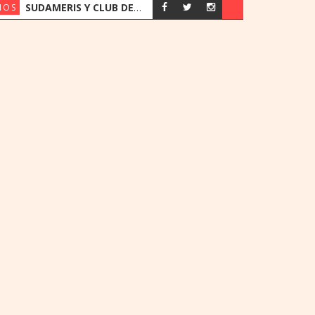
SUDAMERIS Y CLUB DEPORTIVO ALEMÁN RENUEVAN ACUERDO CON BENEFICIOS EXCLUSIVOS PARA SOCIOS
IOS