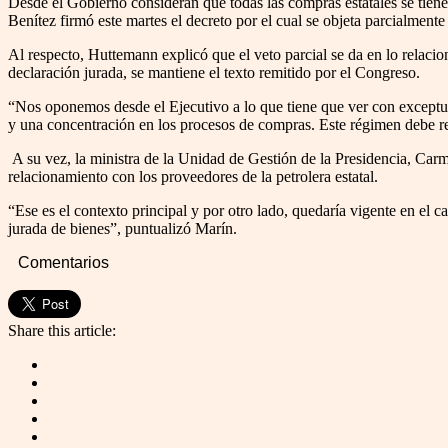
Desde el Gobierno consideran que todas las compras estatales se tiene
Benítez firmó este martes el decreto por el cual se objeta parcialment
Al respecto, Huttemann explicó que el veto parcial se da en lo relacio
declaración jurada, se mantiene el texto remitido por el Congreso.
“Nos oponemos desde el Ejecutivo a lo que tiene que ver con exceptuar
y una concentración en los procesos de compras. Este régimen debe re
A su vez, la ministra de la Unidad de Gestión de la Presidencia, Carm
relacionamiento con los proveedores de la petrolera estatal.
“Ese es el contexto principal y por otro lado, quedaría vigente en el 
jurada de bienes”, puntualizó Marín.
Comentarios
Share this article: