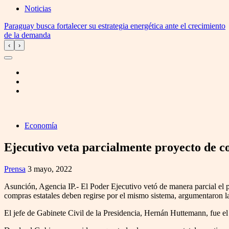
Noticias
Paraguay busca fortalecer su estrategia energética ante el crecimiento
de la demanda
‹
›
Economía
Ejecutivo veta parcialmente proyecto de c
Prensa
3 mayo, 2022
Asunción, Agencia IP.- El Poder Ejecutivo vetó de manera parcial el p
compras estatales deben regirse por el mismo sistema, argumentaron la
El jefe de Gabinete Civil de la Presidencia, Hernán Huttemann, fue el