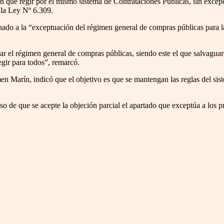
n que regir por el mismo sistema de Contrataciones Públicas, sin excep
e la Ley Nº 6.309.
nado a la “exceptuación del régimen general de compras públicas para la
 el régimen general de compras públicas, siendo este el que salvaguard
gir para todos”, remarcó.
en Marín, indicó que el objetivo es que se mantengan las reglas del sis
caso de que se acepte la objeción parcial el apartado que exceptúa a los 