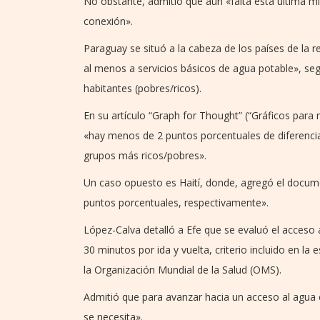
No obstante, admitió que aún «falta esta última mi
conexión».
Paraguay se situó a la cabeza de los países de la r
al menos a servicios básicos de agua potable», segú
habitantes (pobres/ricos).
En su artículo “Graph for Thought” (“Gráficos para
«hay menos de 2 puntos porcentuales de diferencia 
grupos más ricos/pobres».
Un caso opuesto es Haití, donde, agregó el docum
puntos porcentuales, respectivamente».
López-Calva detalló a Efe que se evaluó el acceso
30 minutos por ida y vuelta, criterio incluido en l
la Organización Mundial de la Salud (OMS).
Admitió que para avanzar hacia un acceso al agua 
se necesita».