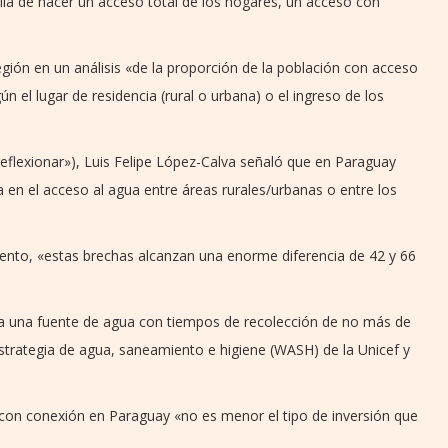
lla de hacer un acceso total de los hogares, un acceso con
egión en un análisis «de la proporción de la población con acceso
n el lugar de residencia (rural o urbana) o el ingreso de los
 reflexionar»), Luis Felipe López-Calva señaló que en Paraguay
en el acceso al agua entre áreas rurales/urbanas o entre los
ento, «estas brechas alcanzan una enorme diferencia de 42 y 66
 a una fuente de agua con tiempos de recolección de no más de
a estrategia de agua, saneamiento e higiene (WASH) de la Unicef y
con conexión en Paraguay «no es menor el tipo de inversión que