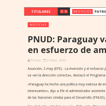
TITULARES
PATRICK ECKERT VISITÓ PARAG
NEGOCIOS
NOTICIAS
PNUD: Paraguay va
en esfuerzo de am
Prensa
3 mayo, 2022
Asunción, 2 may (EFE).- La inversión y el esfuerzo
va «en la dirección correcta», destacó el Program
«Paraguay ha hecho una política muy exitosa de in
interesantes», dijo a Efe el administrador asistent
de las Naciones Unidas para el Desarrollo (PNUD), 