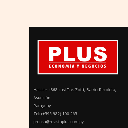
Hassler 4868 casi Tte. Zotti, Barrio Recoleta,
Asunción
Paraguay
Tel: (+595 982) 100 265
prensa@revistaplus.com.py