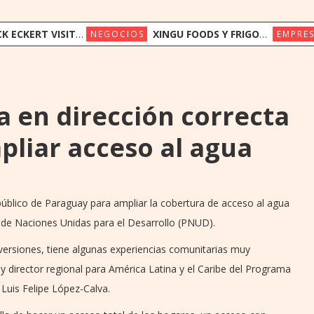
UAY PARA IMPULSAR EL ACCESO OPORTUNO A LA INNOVACIÓN EN SALUD
XINGU FOODS Y FRIGORÍFICO CONCEPCIÓN AVANZAN EN PROYECTO DE OPERACIÓN COMPARTIDA
NEGOCIOS
EMPRES
 en dirección correcta
pliar acceso al agua
 público de Paraguay para ampliar la cobertura de acceso al agua
a de Naciones Unidas para el Desarrollo (PNUD).
versiones, tiene algunas experiencias comunitarias muy
e y director regional para América Latina y el Caribe del Programa
Luis Felipe López-Calva.