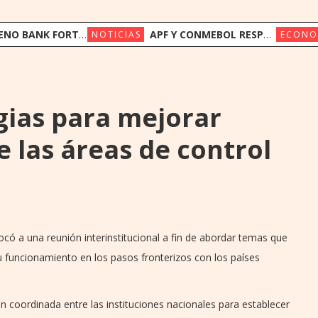
FORTALECE SU FONDEO INTERNACIONAL CON US$ 17,5 MILLONES DE TRIODOS BANK Y GAWA CAPITAL
APF Y CONMEBOL RESPALDAN A LA FIFA Y LLAMAN A PRESERVAR LA INSTITUCIONALIDAD
NOTICIAS
ECONO
gias para mejorar
 las áreas de control
ocó a una reunión interinstitucional a fin de abordar temas que
su funcionamiento en los pasos fronterizos con los países
n coordinada entre las instituciones nacionales para establecer