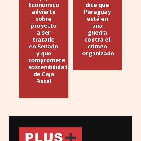
Económico
dice que
advierte
Paraguay
sobre
está en
proyecto
una
a ser
guerra
tratado
contra el
en Senado
crimen
y que
organizado
compromete
sostenibilidad
de Caja
Fiscal