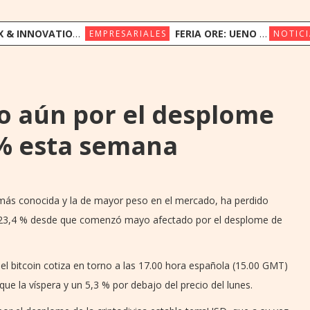
ION CONGRESS REÚNE A LÍDERES REGIONALES PARA EXPLORAR LA NUEVA ERA DE LA EXPERIENCIA DEL CLIENTE
FERIA ORE: UENO BANK APUESTA POR LA CULTURA INDÍGENA Y EL COMERCIO JUSTO
EMPRESARIALES
NOTICI
do aún por el desplome
5% esta semana
a más conocida y la de mayor peso en el mercado, ha perdido
 23,4 % desde que comenzó mayo afectado por el desplome de
l bitcoin cotiza en torno a las 17.00 hora española (15.00 GMT)
ue la víspera y un 5,3 % por debajo del precio del lunes.