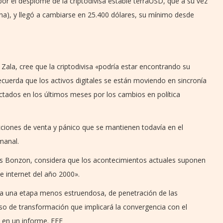
or el desplome de la criptodivisa estable terraUSD, que a su vez
(luna), y llegó a cambiarse en 25.400 dólares, su mínimo desde
Zala, cree que la criptodivisa «podría estar encontrando su
ecuerda que los activos digitales se están moviendo en sincronía
ctados en los últimos meses por los cambios en política
iones de venta y pánico que se mantienen todavía en el
manal.
Yves Bonzon, considera que los acontecimientos actuales suponen
de internet del año 2000».
 a una etapa menos estruendosa, de penetración de las
so de transformación que implicará la convergencia con el
a en un informe. EFE