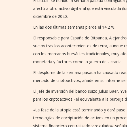
El bitcoin se hundió la semana pasada contagiada p
afectó a otro activo digital al que está vinculada 
diciembre de 2020.
En las dos últimas semanas pierde el 14,2 %.
El responsable para España de Bitpanda, Alejandro 
suelo» tras los acontecimientos de terra, aunque r
con los mercados bursátiles tradicionales, muy afe
monetaria y factores como la guerra de Ucrania.
El desplome de la semana pasada ha causado reacc
mercado de criptoactivos, añade en su informe se
El jefe de inversión del banco suizo Julius Baer, 
para los criptoactivos «el equivalente a la burbuja 
«La fase de la utopía está terminando y dará paso
tecnologías de encriptación de activos en un proce
sistema financiero centralizado y regulado», señal