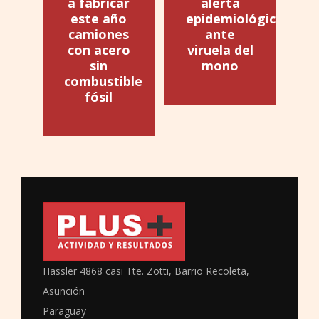
a fabricar
alerta
este año
epidemiológica
camiones
ante
con acero
viruela del
sin
mono
combustible
fósil
Hassler 4868 casi Tte. Zotti, Barrio Recoleta,
Asunción
Paraguay