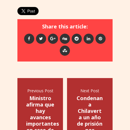
Share this article:
Previous Post
Next Post
Ministro
Condenan
afirma que
a
hay
Chilavert
avances
a un año
importantes
de prisión
en caso de
por