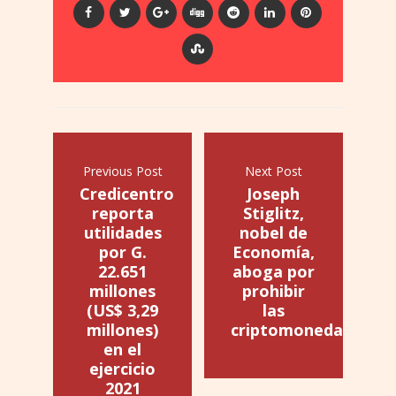
Previous Post
Next Post
Credicentro
Joseph
reporta
Stiglitz,
utilidades
nobel de
por G.
Economía,
22.651
aboga por
millones
prohibir
(US$ 3,29
las
millones)
criptomonedas
en el
ejercicio
2021