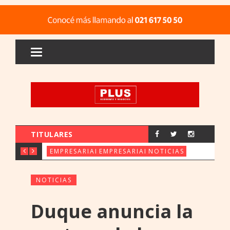
TITULARES
CX & INNOVATION CONGRESS REÚ
FERIA ORE: UENO 
PARAGUAY 
EMPRESARIALES
EMPRESARIALES
NOTICIAS
NOTICIAS
Duque anuncia la