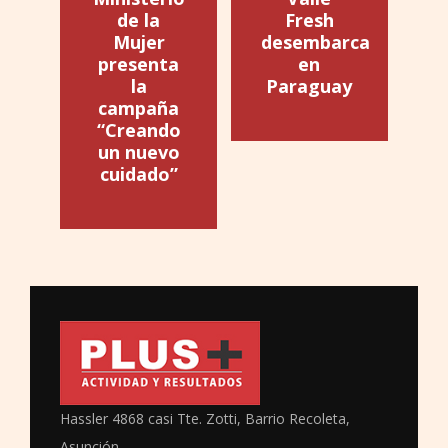
de la
Fresh
Mujer
desembarca
presenta
en
la
Paraguay
campaña
“Creando
un nuevo
cuidado”
Hassler 4868 casi Tte. Zotti, Barrio Recoleta,
Asunción