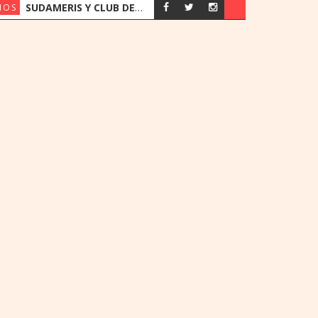
SUDAMERIS Y CLUB DEPORTIVO ALEMÁN RENUEVAN ACUERDO CON BENEFICIOS EXCLUSIVOS PARA SOCIOS
IOS