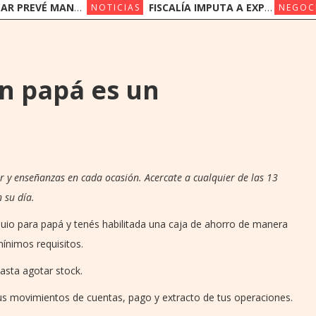
NER SUS PRECIOS EN UN ESCENARIO DE SUBAS
FISCALÍA IMPUTA A EXPRESIDENTES DEL IPS JORGE BRÍTEZ Y VICENTE BATAGLIA POR MULTIMILLONARIO DESFALCO
NOTICIAS
NEGOC
 papá es un
r y enseñanzas en cada ocasión. Acercate a cualquier de las 13
 su día.
uio para papá y tenés habilitada una caja de ahorro de manera
ínimos requisitos.
hasta agotar stock.
us movimientos de cuentas, pago y extracto de tus operaciones.