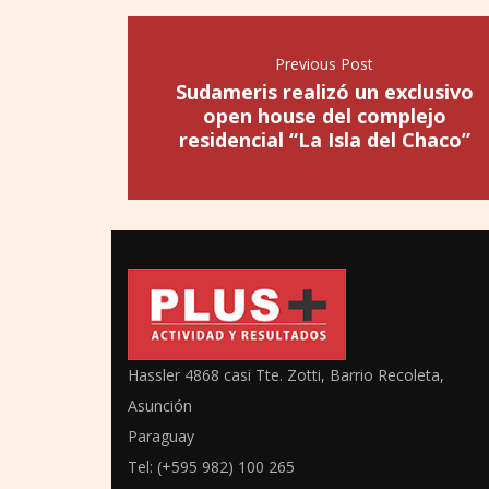
Previous Post
Sudameris realizó un exclusivo
open house del complejo
residencial “La Isla del Chaco”
Hassler 4868 casi Tte. Zotti, Barrio Recoleta,
Asunción
Paraguay
Tel: (+595 982) 100 265