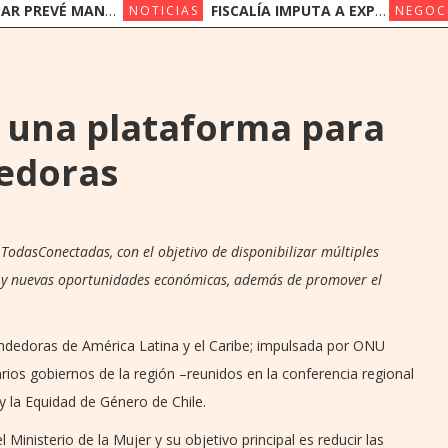
NER SUS PRECIOS EN UN ESCENARIO DE SUBAS
FISCALÍA IMPUTA A EXPRESIDENTES DEL IPS JORGE BRÍTEZ Y VICENTE BATAGLIA POR MULTIMILLONARIO DESFALCO
NOTICIAS
NEGOC
 una plataforma para
edoras
 TodasConectadas, con el objetivo de disponibilizar múltiples
s y nuevas oportunidades económicas, además de promover el
rendedoras de América Latina y el Caribe; impulsada por ONU
ios gobiernos de la región –reunidos en la conferencia regional
 y la Equidad de Género de Chile.
Ministerio de la Mujer y su objetivo principal es reducir las