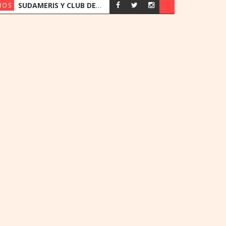
SUDAMERIS Y CLUB DEPORTIVO ALEMÁN RENUEVAN ACUERDO CON BENEFICIOS EXCLUSIVOS PARA SOCIOS
IOS