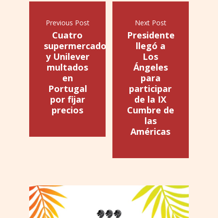
Previous Post
Next Post
Cuatro
Presidente
supermercados
llegó a
y Unilever
Los
multados
Ángeles
en
para
Portugal
participar
por fijar
de la IX
precios
Cumbre de
las
Américas