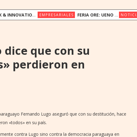
ION CONGRESS REÚNE A LÍDERES REGIONALES PARA EXPLORAR LA NUEVA ERA DE LA EXPERIENCIA DEL CLIENTE
FERIA ORE: UENO BANK APUESTA POR LA CULTURA INDÍGENA Y EL COMERCIO JUSTO
EMPRESARIALES
NOTICI
 dice que con su
s» perdieron en
r paraguayo Fernando Lugo aseguró que con su destitución, hace
ieron «todos» en su país.
lamente contra Lugo sino contra la democracia paraguaya en