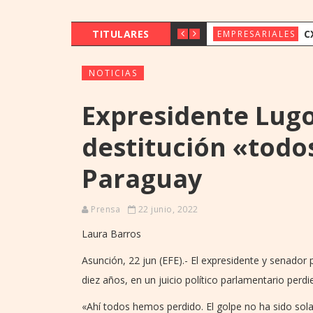
TITULARES
CX & INNOVAT
EMPRESARIALES
NOTICIAS
Expresidente Lugo
destitución «todo
Paraguay
Prensa
22 junio, 2022
Laura Barros
Asunción, 22 jun (EFE).- El expresidente y senado
diez años, en un juicio político parlamentario perd
«Ahí todos hemos perdido. El golpe no ha sido so