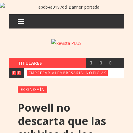
TITULARES
CX & INNOVATION CONGRESS REÚ
FERIA ORE: UENO 
PARAGUAY 
EMPRESARIALES
EMPRESARIALES
NOTICIAS
ECONOMÍA
Powell no
descarta que las