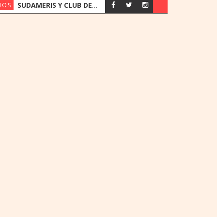
SUDAMERIS Y CLUB DEPORTIVO ALEMÁN RENUEVAN ACUERDO CON BENEFICIOS EXCLUSIVOS PARA SOCIOS
IOS