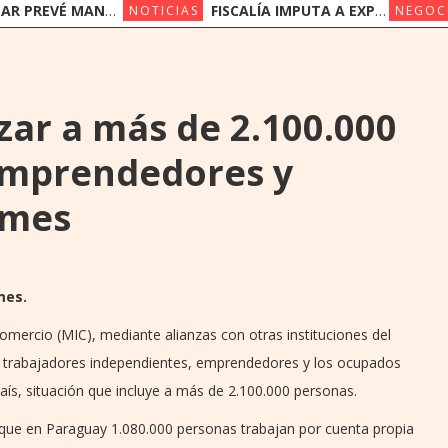
NER SUS PRECIOS EN UN ESCENARIO DE SUBAS
FISCALÍA IMPUTA A EXPRESIDENTES DEL IPS JORGE BRÍTEZ Y VICENTE BATAGLIA POR MULTIMILLONARIO DESFALCO
NOTICIAS
NEGOC
zar a más de 2.100.000
emprendedores y
ymes
mes.
 Comercio (MIC), mediante alianzas con otras instituciones del
los trabajadores independientes, emprendedores y los ocupados
ís, situación que incluye a más de 2.100.000 personas.
 que en Paraguay 1.080.000 personas trabajan por cuenta propia