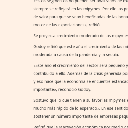
«Estos segmentos no pueden ser analizados de man
siempre se reflejará en las mipymes. Por ello las p
de valor para que se vean beneficiadas de las bo
motor de las exportaciones», refirió.
Se proyecta crecimiento moderado de las mipyme
Godoy refirió que este año el crecimiento de las
moderada a causa de la pandemia y la sequía.
«Este año el crecimiento del sector será pequeño
contribuido a ello. Además de la crisis generada p
y eso hace que la economía se encuentre estanca
importante», reconoció Godoy.
Sostuvo que lo que tienen a su favor las mipymes e
mucho más rápido de lo esperado». En ese sentido
sostener un número importante de empresas peque
Refirió que la reactivación económica por medio de 