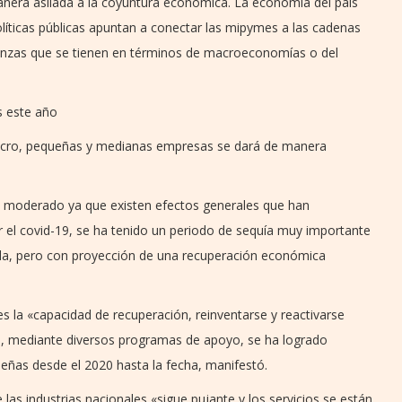
era asilada a la coyuntura económica. La economía del país
olíticas públicas apuntan a conectar las mipymes a las cadenas
nanzas que se tienen en términos de macroeconomías o del
s este año
 micro, pequeñas y medianas empresas se dará de manera
 y moderado ya que existen efectos generales que han
or el covid-19, se ha tenido un periodo de sequía muy importante
da, pero con proyección de una recuperación económica
s la «capacidad de recuperación, reinventarse y reactivarse
, mediante diversos programas de apoyo, se ha logrado
ñas desde el 2020 hasta la fecha, manifestó.
las industrias nacionales «sigue pujante y los servicios se están