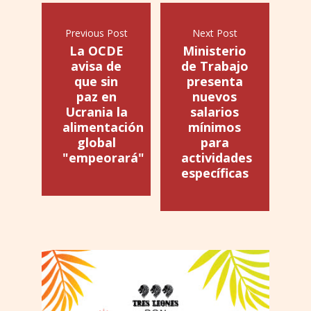
Previous Post
Next Post
La OCDE
Ministerio
avisa de
de Trabajo
que sin
presenta
paz en
nuevos
Ucrania la
salarios
alimentación
mínimos
global
para
"empeorará"
actividades
específicas