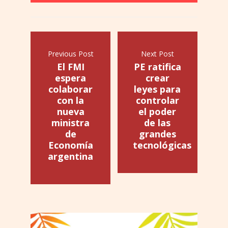
Previous Post
Next Post
El FMI
PE ratifica
espera
crear
colaborar
leyes para
con la
controlar
nueva
el poder
ministra
de las
de
grandes
Economía
tecnológicas
argentina