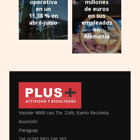
operativa
millones
en un
de euros
11,38 % en
en sus
abril-junio
empleados
en
Alemania
Hassler 4868 casi Tte. Zotti, Barrio Recoleta,
Asunción
Paraguay
Tel: (+595 982) 100 265