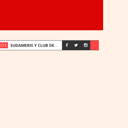
SUDAMERIS Y CLUB DEPORTIVO ALEMÁN RENUEVAN ACUERDO CON BENEFICIOS EXCLUSIVOS PARA SOCIOS
IOS