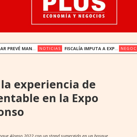
NER SUS PRECIOS EN UN ESCENARIO DE SUBAS
FISCALÍA IMPUTA A EXPRESIDENTES DEL IPS JORGE BRÍTEZ Y VICENTE BATAGLIA POR MULTIMILLONARIO DESFALCO
NOTICIAS
NEGOC
 la experiencia de
entable en la Expo
onso
Roque Alonso 2022 con un stand sumergido en un bosque