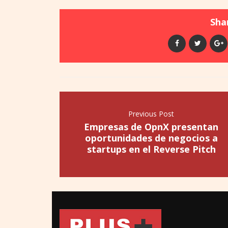
Shar
Previous Post
Empresas de OpnX presentan
oportunidades de negocios a
startups en el Reverse Pitch