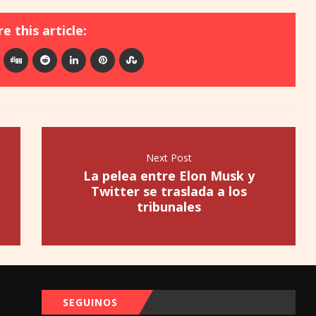
e this article:
Next Post
La pelea entre Elon Musk y
Twitter se traslada a los
tribunales
SEGUINOS