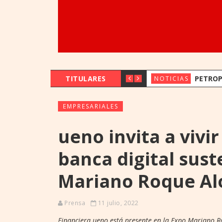
TITULARES
PETROPAR PREVÉ MANTE
NOTICIAS
EMPRESARIALES
ueno invita a vivir
banca digital sust
Mariano Roque Al
Prensa
11 julio, 2022
Financiera ueno está presente en la Expo Mariano 