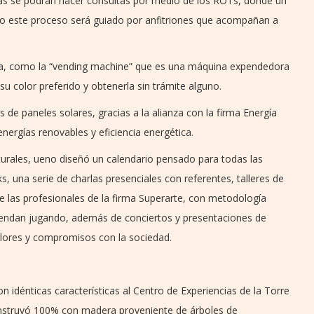
más se podrán hacer consultas por medio de los ROTs, donde un
do este proceso será guiado por anfitriones que acompañan a
ta, como la “vending machine” que es una máquina expendedora
su color preferido y obtenerla sin trámite alguno.
 de paneles solares, gracias a la alianza con la firma Energía
nergías renovables y eficiencia energética.
turales, ueno diseñó un calendario pensado para todas las
, una serie de charlas presenciales con referentes, talleres de
de las profesionales de la firma Superarte, con metodología
aprendan jugando, además de conciertos y presentaciones de
valores y compromisos con la sociedad.
n idénticas características al Centro de Experiencias de la Torre
construyó 100% con madera proveniente de árboles de