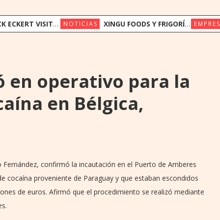
UAY PARA IMPULSAR EL ACCESO OPORTUNO A LA INNOVACIÓN EN SALUD
XINGU FOODS Y FRIGORÍFICO CONCEPCIÓN AVANZAN EN PROYECTO DE OPERACIÓN COMPARTIDA
NOTICIAS
EMPRES
 en operativo para la
aína en Bélgica,
lio Fernández, confirmó la incautación en el Puerto de Amberes
 de cocaína proveniente de Paraguay y que estaban escondidos
illones de euros. Afirmó que el procedimiento se realizó mediante
s.