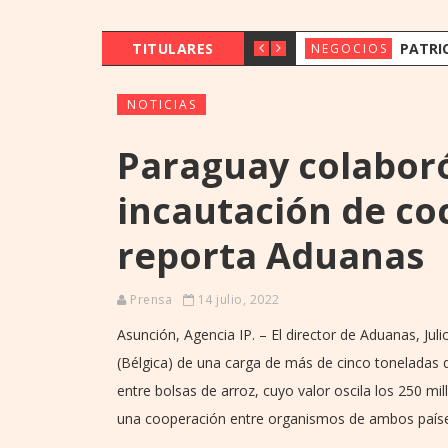
TITULARES
PATRICK ECKERT VISITÓ PARAG
NEGOCIOS
NOTICIAS
Paraguay colaboró
incautación de coc
reporta Aduanas
Prensa
14 julio, 2022
Asunción, Agencia IP. – El director de Aduanas, Ju
(Bélgica) de una carga de más de cinco toneladas
entre bolsas de arroz, cuyo valor oscila los 250 m
una cooperación entre organismos de ambos paíse