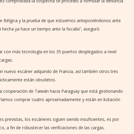
ez comprobada la sospecha se procedió a formular la denuncia
de Bélgica y la prueba de que estuvimos anteponiéndonos ante
 hecha ya hace un tiempo ante la fiscalía”, aseguró.
r con más tecnología en los 35 puertos desplegados a nivel
cargas.
un nuevo escáner adquirido de Francia, así también otros tres
ácticamente están obsoletos.
e una cooperación de Taiwán hacia Paraguay que está gestionando
odríamos comprar cuatro aproximadamente y están en licitación
es previstas, los escáneres siguen siendo insuficientes, es por
o, a fin de robustecer las verificaciones de las cargas.