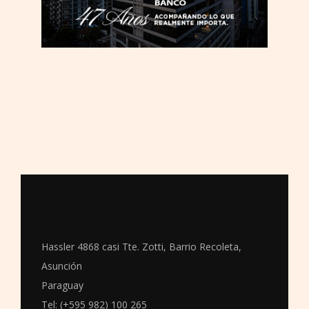
Hassler 4868 casi Tte. Zotti, Barrio Recoleta,
Asunción
Paraguay
Tel: (+595 982) 100 265