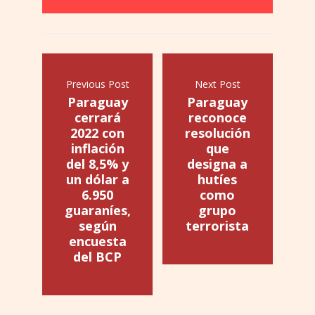
Previous Post
Next Post
Paraguay
Paraguay
cerrará
reconoce
2022 con
resolución
inflación
que
del 8,5% y
designa a
un dólar a
hutíes
6.950
como
guaraníes,
grupo
según
terrorista
encuesta
del BCP