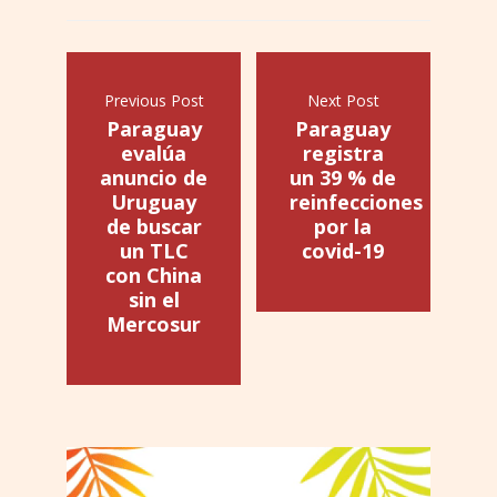
Previous Post
Next Post
Paraguay
Paraguay
evalúa
registra
anuncio de
un 39 % de
Uruguay
reinfecciones
de buscar
por la
un TLC
covid-19
con China
sin el
Mercosur