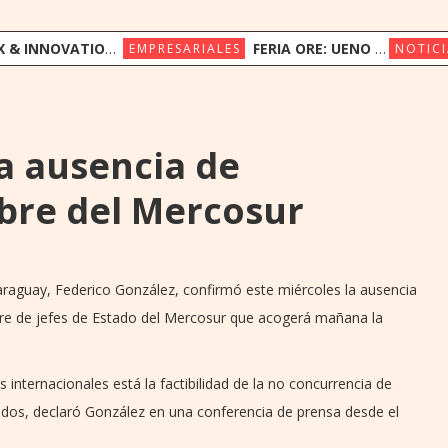
ION CONGRESS REÚNE A LÍDERES REGIONALES PARA EXPLORAR LA NUEVA ERA DE LA EXPERIENCIA DEL CLIENTE
FERIA ORE: UENO BANK APUESTA POR LA CULTURA INDÍGENA Y EL COMERCIO JUSTO
EMPRESARIALES
NOTICI
a ausencia de
bre del Mercosur
e Paraguay, Federico González, confirmó este miércoles la ausencia
mbre de jefes de Estado del Mercosur que acogerá mañana la
nternacionales está la factibilidad de la no concurrencia de
ados, declaró González en una conferencia de prensa desde el