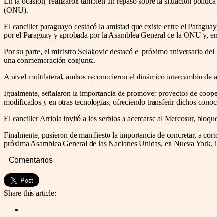
En la ocasión, realizaron también un repaso sobre la situación polític
(ONU).
El canciller paraguayo destacó la amistad que existe entre el Paraguay
por el Paraguay y aprobada por la Asamblea General de la ONU y, en es
Por su parte, el ministro Selakovic destacó el próximo aniversario del i
una conmemoración conjunta.
A nivel multilateral, ambos reconocieron el dinámico intercambio de a
Igualmente, señalaron la importancia de promover proyectos de coopera
modificados y en otras tecnologías, ofreciendo transferir dichos conoc
El canciller Arriola invitó a los serbios a acercarse al Mercosur, blo
Finalmente, pusieron de manifiesto la importancia de concretar, a cort
próxima Asamblea General de las Naciones Unidas, en Nueva York, in
Comentarios
Share this article: