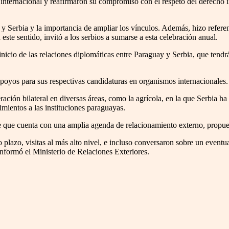
a internacional y reafirmaron su compromiso con el respeto del derecho i
 y Serbia y la importancia de ampliar los vínculos. Además, hizo refere
te sentido, invitó a los serbios a sumarse a esta celebración anual.
nicio de las relaciones diplomáticas entre Paraguay y Serbia, que tendrá 
poyos para sus respectivas candidaturas en organismos internacionales.
ción bilateral en diversas áreas, como la agrícola, en la que Serbia h
imientos a las instituciones paraguayas.
que que cuenta con una amplia agenda de relacionamiento externo, propues
o plazo, visitas al más alto nivel, e incluso conversaron sobre un event
formó el Ministerio de Relaciones Exteriores.