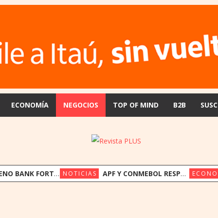
ECONOMÍA
NEGOCIOS
TOP OF MIND
B2B
SUSC
FORTALECE SU FONDEO INTERNACIONAL CON US$ 17,5 MILLONES DE TRIODOS BANK Y GAWA CAPITAL
APF Y CONMEBOL RESPALDAN A LA FIFA Y LLAMAN A PRESERVAR LA INSTITUCIONALIDAD
NOTICIAS
ECONO