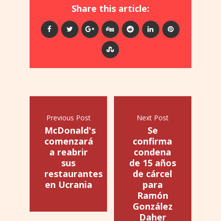
Share this article:
Previous Post
Next Post
McDonald's
Se
comenzará
confirma
a reabrir
condena
sus
de 15 años
restaurantes
de cárcel
en Ucrania
para
Ramón
González
Daher