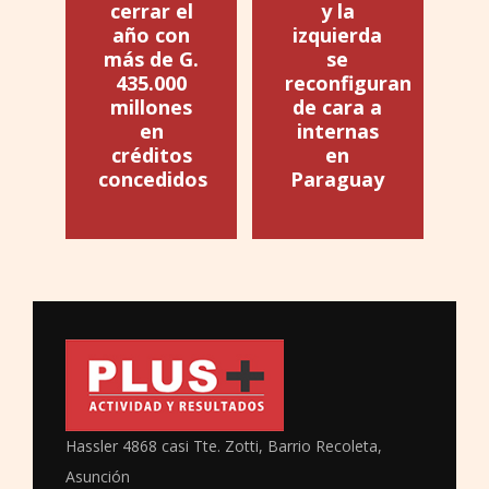
cerrar el
y la
año con
izquierda
más de G.
se
435.000
reconfiguran
millones
de cara a
en
internas
créditos
en
concedidos
Paraguay
Hassler 4868 casi Tte. Zotti, Barrio Recoleta,
Asunción