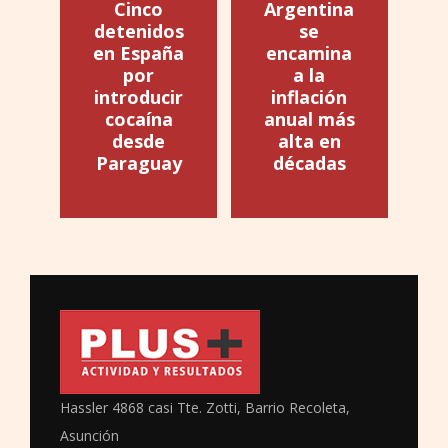
Cinco
Argentina
detenidos
se
en España
encamina
por
a la
introducir
inflación
cocaína
anual más
desde
alta en
Paraguay
décadas
Hassler 4868 casi Tte. Zotti, Barrio Recoleta,
Asunción