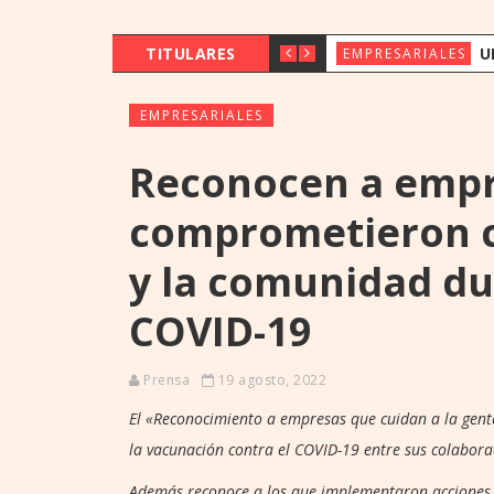
TITULARES
UENO BANK 
EMPRESARIALES
EMPRESARIALES
Reconocen a empr
comprometieron c
y la comunidad du
COVID-19
Prensa
19 agosto, 2022
El «Reconocimiento a empresas que cuidan a la gent
la vacunación contra el COVID-19 entre sus colabor
Además reconoce a los que implementaron acciones 