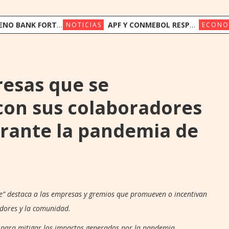
FORTALECE SU FONDEO INTERNACIONAL CON US$ 17,5 MILLONES DE TRIODOS BANK Y GAWA CAPITAL
APF Y CONMEBOL RESPALDAN A LA FIFA Y LLAMAN A PRESERVAR LA INSTITUCIONALIDAD
NOTICIAS
ECONO
esas que se
on sus colaboradores
rante la pandemia de
e” destaca a las empresas y gremios que promueven o incentivan
adores y la comunidad.
para mitigar los impactos generados por la pandemia.