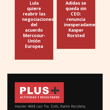
Lula
Adidas se
quiere
queda sin
reabrir las
CEO:
negociaciones
renuncia
del
inesperadamente
acuerdo
Kasper
Mercosur-
Rorsted
Unión
Europea
Hassler 4868 casi Tte. Zotti, Barrio Recoleta,