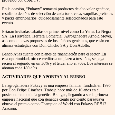
proveído por Copa TV.
En la ocasión, “Pukavy” rematará productos de alto valor genético,
resultado de años de selección de cada toro, vaca, vaquillas preñadas
y packs embrionarios, cuidadosamente seleccionados para este
evento.
Estarán invitadas cabañas de primer nivel como La Yerra, La Negra
SA, La Helvética, Herrera Comercial, Agroganadera Arnold Meyer,
así como nuevas propuestas de los núcleos genéticos, que están en
alianza estratégica con Don Chicho SA y Don Adolfo.
Banco Atlas cuenta con planes de financiación para el sector. En
esta oportunidad, ofrece créditos a un plazo a tres años, se paga
recién al segundo en un 30% y el tercer año el 70%. Los intereses se
abonan cada 180 días.
ACTIVIDADES QUE APORTAN AL RUBRO
La agroganadera Pukavy es una empresa familiar, fundada en 1995
por Don Felipe Giménez. Trabaja hace más de 10 años en el
posicionamiento de la genética Brangus, llegando a ser la primera
empresa nacional que con genética ciento por ciento paraguaya
obtuvo el premio como Champion of World con Pukavy RP 512
Arasunú.