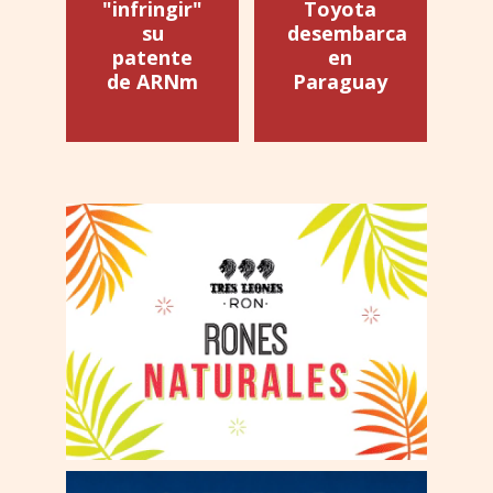
"infringir"
Toyota
su
desembarca
patente
en
de ARNm
Paraguay