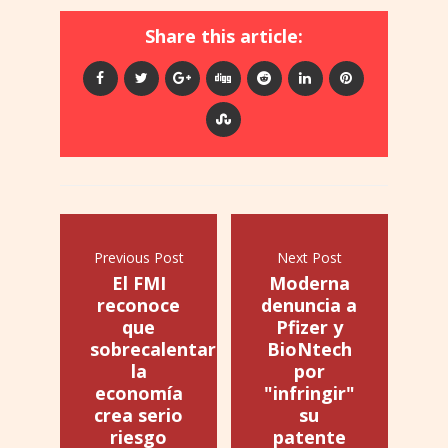
Share this article:
Previous Post
Next Post
El FMI
Moderna
reconoce
denuncia a
que
Pfizer y
sobrecalentar
BioNtech
la
por
economía
"infringir"
crea serio
su
riesgo
patente